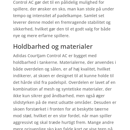
Control AC gør det til en pålidelig mulighed for
spillere, der ønsker en sko, man kan stole på under
tempo og intensitet af padelkampe. Samlet set
leverer denne model en fremragende stabilitet og
sikkerhed, hvilket gør den til et godt valg for både
nye og mere erfarne spillere.
Holdbarhed og materialer
Adidas CourtJam Control AC er bygget med
holdbarhed i tankerne. Materialerne, der anvendes i
både overdelen og sålen, er af høj kvalitet, hvilket
indikerer, at skoen er designet til at kunne holde til
det hårde slid fra padelspil. Overdelen er lavet af en
kombination af mesh og syntetiske materialer, der
ikke kun sikrer god åndbarhed, men også øger
slidstyrken på de mest udsatte områder. Desuden er
skoen forstærket i fronten for at beskytte tæerne
mod stød, hvilket er en stor fordel, når man spiller
aggressivt og skal træde hurtigt frem. Mange andre
mere prisvenlige sko kan falde kort og vise tegn på