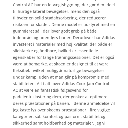
Control AC har en letvægtsbygning, der gør den ideel
til hurtige lateral bevægelser, mens den også
tilbyder en solid stødabsorbering, der reducerer
risikoen for skader. Denne model er udstyret med en
gummieret sål, der lover godt greb på både
indendørs og udendørs baner. Derudover har Adidas
investeret i materialer med høj kvalitet, der både er
slidstærke og åndbare, hvilket er essentielle
egenskaber for lange træningssessioner. Det er også
værd at bemærke, at skoen er designet til at være
fleksibel, hvilket muliggør naturlige bevægelser
under kamp, uden at man går på kompromis med
stabiliteten. Alt i alt lover Adidas CourtJam Control
AC at være en fantastisk følgesvend for
padelentusiaster og dem, der ønsker at optimere
deres præstationer på banen. I denne anmeldelse vil
jeg kaste lys over skoens præstationer i fire vigtige
kategorier: sål, komfort og pasform, stabilitet og
sikkerhed samt holdbarhed og materialer. Jeg vil