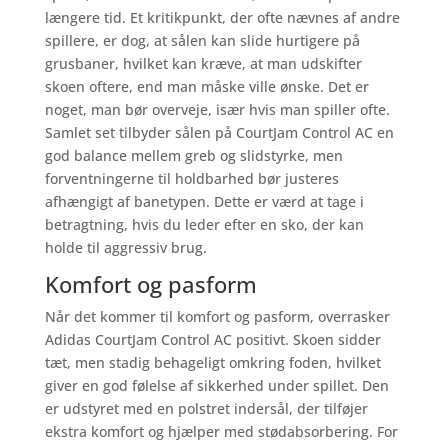
længere tid. Et kritikpunkt, der ofte nævnes af andre
spillere, er dog, at sålen kan slide hurtigere på
grusbaner, hvilket kan kræve, at man udskifter
skoen oftere, end man måske ville ønske. Det er
noget, man bør overveje, især hvis man spiller ofte.
Samlet set tilbyder sålen på CourtJam Control AC en
god balance mellem greb og slidstyrke, men
forventningerne til holdbarhed bør justeres
afhængigt af banetypen. Dette er værd at tage i
betragtning, hvis du leder efter en sko, der kan
holde til aggressiv brug.
Komfort og pasform
Når det kommer til komfort og pasform, overrasker
Adidas CourtJam Control AC positivt. Skoen sidder
tæt, men stadig behageligt omkring foden, hvilket
giver en god følelse af sikkerhed under spillet. Den
er udstyret med en polstret indersål, der tilføjer
ekstra komfort og hjælper med stødabsorbering. For