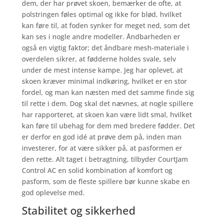
dem, der har prøvet skoen, bemærker de ofte, at
polstringen føles optimal og ikke for blød, hvilket
kan føre til, at foden synker for meget ned, som det
kan ses i nogle andre modeller. Åndbarheden er
også en vigtig faktor; det åndbare mesh-materiale i
overdelen sikrer, at fødderne holdes svale, selv
under de mest intense kampe. Jeg har oplevet, at
skoen kræver minimal indkøring, hvilket er en stor
fordel, og man kan næsten med det samme finde sig
til rette i dem. Dog skal det nævnes, at nogle spillere
har rapporteret, at skoen kan være lidt smal, hvilket
kan føre til ubehag for dem med bredere fødder. Det
er derfor en god idé at prøve dem på, inden man
investerer, for at være sikker på, at pasformen er
den rette. Alt taget i betragtning, tilbyder CourtJam
Control AC en solid kombination af komfort og
pasform, som de fleste spillere bør kunne skabe en
god oplevelse med.
Stabilitet og sikkerhed