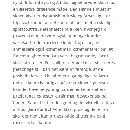
og stilfuldt udtryk, og Adidas logoet pryder skoen på
en æstetisk tiltalende måde. Den slanke silhuet af
skoen giver et dynamisk indtryk, og farvevalget er
tilpasset sådan, at det kan matches med forskellige
sportsoutfits. Personalet i butikken, hvor jeg fik
prøvet skoen, nævnte også, at mange kunder
værdsætter det moderne look. Dog er nogle
anmeldere også kommet med kommentarer om, at
farvemulighederne kan være begrænsede, især i
visse størrelser. For spillere der ønsker at vise deres
personlige stil, kan det være irriterende, at de
ønskede farver ikke altid er tilgængelige. Selvom
dette ikke nødvendigvis påvirker skoens ydeevne,
kan det have betydning for den enkelte spillers
præference og æstetik, når man bevæger sig på
banen. Samlet set er designet og det visuelle udtryk
af CourtJam Control AC et klart plus, og det er en
sko, der nemt kan bruges både til træning og til
mere sociale kampe.