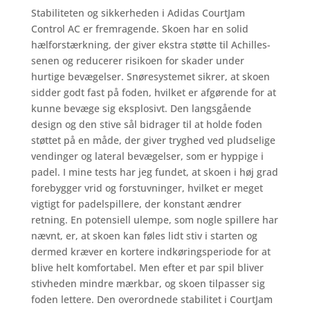
Stabiliteten og sikkerheden i Adidas CourtJam
Control AC er fremragende. Skoen har en solid
hælforstærkning, der giver ekstra støtte til Achilles-
senen og reducerer risikoen for skader under
hurtige bevægelser. Snøresystemet sikrer, at skoen
sidder godt fast på foden, hvilket er afgørende for at
kunne bevæge sig eksplosivt. Den langsgående
design og den stive sål bidrager til at holde foden
støttet på en måde, der giver tryghed ved pludselige
vendinger og lateral bevægelser, som er hyppige i
padel. I mine tests har jeg fundet, at skoen i høj grad
forebygger vrid og forstuvninger, hvilket er meget
vigtigt for padelspillere, der konstant ændrer
retning. En potensiell ulempe, som nogle spillere har
nævnt, er, at skoen kan føles lidt stiv i starten og
dermed kræver en kortere indkøringsperiode for at
blive helt komfortabel. Men efter et par spil bliver
stivheden mindre mærkbar, og skoen tilpasser sig
foden lettere. Den overordnede stabilitet i CourtJam