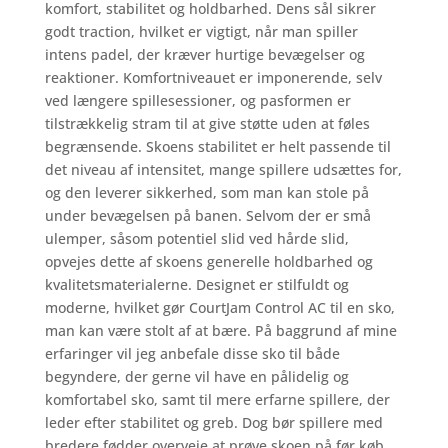
komfort, stabilitet og holdbarhed. Dens sål sikrer
godt traction, hvilket er vigtigt, når man spiller
intens padel, der kræver hurtige bevægelser og
reaktioner. Komfortniveauet er imponerende, selv
ved længere spillesessioner, og pasformen er
tilstrækkelig stram til at give støtte uden at føles
begrænsende. Skoens stabilitet er helt passende til
det niveau af intensitet, mange spillere udsættes for,
og den leverer sikkerhed, som man kan stole på
under bevægelsen på banen. Selvom der er små
ulemper, såsom potentiel slid ved hårde slid,
opvejes dette af skoens generelle holdbarhed og
kvalitetsmaterialerne. Designet er stilfuldt og
moderne, hvilket gør CourtJam Control AC til en sko,
man kan være stolt af at bære. På baggrund af mine
erfaringer vil jeg anbefale disse sko til både
begyndere, der gerne vil have en pålidelig og
komfortabel sko, samt til mere erfarne spillere, der
leder efter stabilitet og greb. Dog bør spillere med
bredere fødder overveje at prøve skoen på før køb