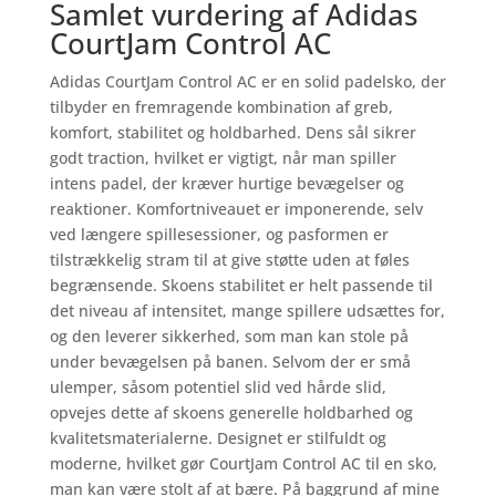
Samlet vurdering af Adidas
CourtJam Control AC
Adidas CourtJam Control AC er en solid padelsko, der
tilbyder en fremragende kombination af greb,
komfort, stabilitet og holdbarhed. Dens sål sikrer
godt traction, hvilket er vigtigt, når man spiller
intens padel, der kræver hurtige bevægelser og
reaktioner. Komfortniveauet er imponerende, selv
ved længere spillesessioner, og pasformen er
tilstrækkelig stram til at give støtte uden at føles
begrænsende. Skoens stabilitet er helt passende til
det niveau af intensitet, mange spillere udsættes for,
og den leverer sikkerhed, som man kan stole på
under bevægelsen på banen. Selvom der er små
ulemper, såsom potentiel slid ved hårde slid,
opvejes dette af skoens generelle holdbarhed og
kvalitetsmaterialerne. Designet er stilfuldt og
moderne, hvilket gør CourtJam Control AC til en sko,
man kan være stolt af at bære. På baggrund af mine