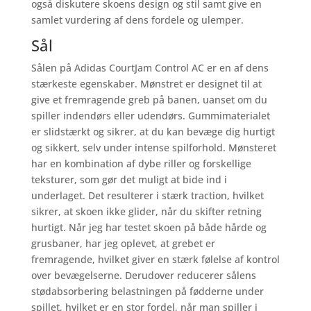
også diskutere skoens design og stil samt give en
samlet vurdering af dens fordele og ulemper.
Sål
Sålen på Adidas CourtJam Control AC er en af dens
stærkeste egenskaber. Mønstret er designet til at
give et fremragende greb på banen, uanset om du
spiller indendørs eller udendørs. Gummimaterialet
er slidstærkt og sikrer, at du kan bevæge dig hurtigt
og sikkert, selv under intense spilforhold. Mønsteret
har en kombination af dybe riller og forskellige
teksturer, som gør det muligt at bide ind i
underlaget. Det resulterer i stærk traction, hvilket
sikrer, at skoen ikke glider, når du skifter retning
hurtigt. Når jeg har testet skoen på både hårde og
grusbaner, har jeg oplevet, at grebet er
fremragende, hvilket giver en stærk følelse af kontrol
over bevægelserne. Derudover reducerer sålens
stødabsorbering belastningen på fødderne under
spillet, hvilket er en stor fordel, når man spiller i