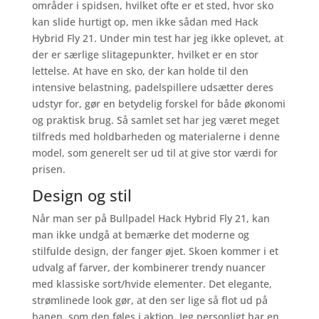
områder i spidsen, hvilket ofte er et sted, hvor sko
kan slide hurtigt op, men ikke sådan med Hack
Hybrid Fly 21. Under min test har jeg ikke oplevet, at
der er særlige slitagepunkter, hvilket er en stor
lettelse. At have en sko, der kan holde til den
intensive belastning, padelspillere udsætter deres
udstyr for, gør en betydelig forskel for både økonomi
og praktisk brug. Så samlet set har jeg været meget
tilfreds med holdbarheden og materialerne i denne
model, som generelt ser ud til at give stor værdi for
prisen.
Design og stil
Når man ser på Bullpadel Hack Hybrid Fly 21, kan
man ikke undgå at bemærke det moderne og
stilfulde design, der fanger øjet. Skoen kommer i et
udvalg af farver, der kombinerer trendy nuancer
med klassiske sort/hvide elementer. Det elegante,
strømlinede look gør, at den ser lige så flot ud på
banen, som den føles i aktion. Jeg personligt har en