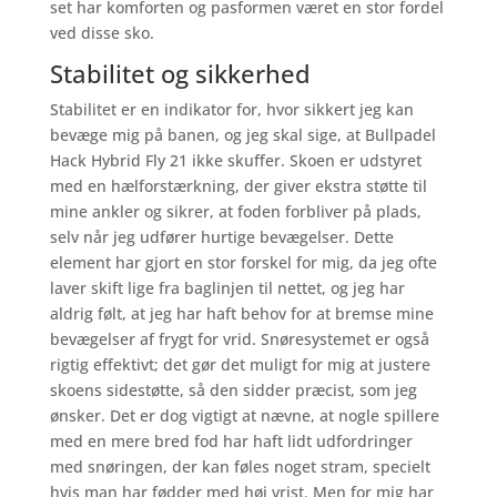
set har komforten og pasformen været en stor fordel
ved disse sko.
Stabilitet og sikkerhed
Stabilitet er en indikator for, hvor sikkert jeg kan
bevæge mig på banen, og jeg skal sige, at Bullpadel
Hack Hybrid Fly 21 ikke skuffer. Skoen er udstyret
med en hælforstærkning, der giver ekstra støtte til
mine ankler og sikrer, at foden forbliver på plads,
selv når jeg udfører hurtige bevægelser. Dette
element har gjort en stor forskel for mig, da jeg ofte
laver skift lige fra baglinjen til nettet, og jeg har
aldrig følt, at jeg har haft behov for at bremse mine
bevægelser af frygt for vrid. Snøresystemet er også
rigtig effektivt; det gør det muligt for mig at justere
skoens sidestøtte, så den sidder præcist, som jeg
ønsker. Det er dog vigtigt at nævne, at nogle spillere
med en mere bred fod har haft lidt udfordringer
med snøringen, der kan føles noget stram, specielt
hvis man har fødder med høj vrist. Men for mig har