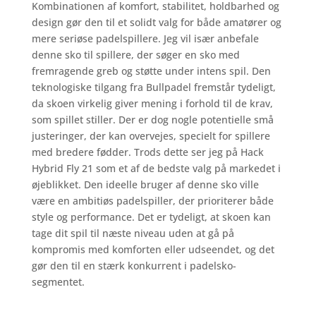
Kombinationen af komfort, stabilitet, holdbarhed og
design gør den til et solidt valg for både amatører og
mere seriøse padelspillere. Jeg vil især anbefale
denne sko til spillere, der søger en sko med
fremragende greb og støtte under intens spil. Den
teknologiske tilgang fra Bullpadel fremstår tydeligt,
da skoen virkelig giver mening i forhold til de krav,
som spillet stiller. Der er dog nogle potentielle små
justeringer, der kan overvejes, specielt for spillere
med bredere fødder. Trods dette ser jeg på Hack
Hybrid Fly 21 som et af de bedste valg på markedet i
øjeblikket. Den ideelle bruger af denne sko ville
være en ambitiøs padelspiller, der prioriterer både
style og performance. Det er tydeligt, at skoen kan
tage dit spil til næste niveau uden at gå på
kompromis med komforten eller udseendet, og det
gør den til en stærk konkurrent i padelsko-
segmentet.