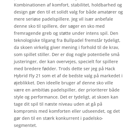
Kombinationen af komfort, stabilitet, holdbarhed og
design gør den til et solidt valg for både amatører og
mere seriøse padelspillere. Jeg vil især anbefale
denne sko til spillere, der søger en sko med
fremragende greb og støtte under intens spil. Den
teknologiske tilgang fra Bullpadel fremstår tydeligt,
da skoen virkelig giver mening i forhold til de krav,
som spillet stiller. Der er dog nogle potentielle små
justeringer, der kan overvejes, specielt for spillere
med bredere fødder. Trods dette ser jeg på Hack
Hybrid Fly 21 som et af de bedste valg på markedet i
øjeblikket. Den ideelle bruger af denne sko ville
være en ambitiøs padelspiller, der prioriterer både
style og performance. Det er tydeligt, at skoen kan
tage dit spil til næste niveau uden at gå på
kompromis med komforten eller udseendet, og det
gør den til en stærk konkurrent i padelsko-
segmentet.