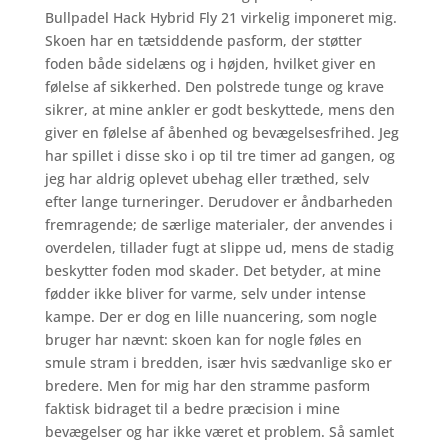
Bullpadel Hack Hybrid Fly 21 virkelig imponeret mig.
Skoen har en tætsiddende pasform, der støtter
foden både sidelæns og i højden, hvilket giver en
følelse af sikkerhed. Den polstrede tunge og krave
sikrer, at mine ankler er godt beskyttede, mens den
giver en følelse af åbenhed og bevægelsesfrihed. Jeg
har spillet i disse sko i op til tre timer ad gangen, og
jeg har aldrig oplevet ubehag eller træthed, selv
efter lange turneringer. Derudover er åndbarheden
fremragende; de særlige materialer, der anvendes i
overdelen, tillader fugt at slippe ud, mens de stadig
beskytter foden mod skader. Det betyder, at mine
fødder ikke bliver for varme, selv under intense
kampe. Der er dog en lille nuancering, som nogle
bruger har nævnt: skoen kan for nogle føles en
smule stram i bredden, især hvis sædvanlige sko er
bredere. Men for mig har den stramme pasform
faktisk bidraget til a bedre præcision i mine
bevægelser og har ikke været et problem. Så samlet