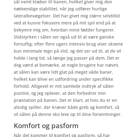
sål nemt klæber til banen, hvilket giver mig den
nødvendige stabilitet, når jeg udfører hurtige
lateralbevægelser. Det har givet mig større selvtillid
ved at kunne fokusere mere på mit spil end på at
bekymre mig om, hvordan mine fødder fungerer.
Slidstyrken i sålen ser også ud til at være ganske
fornuftig; efter flere ugers intensiv brug viser skoene
kun minimale tegn på slid, og det ser ud til, at de vil
holde i lang tid, så længe jeg passer på dem. Det er
dog værd at bemærke, at nogle brugere har nævnt,
at sålen kan være lidt glat på meget våde baner,
hvilket kan blive en udfordring under specifikke
forhold. Alligevel er mit samlede indtryk af sålen
positivt, og jeg oplever, at den forbedrer min
præstation på banen. Det er klart, at hvis du er en
alsidig spiller, der kræver både greb og komfort, så
vil sålen på denne sko leve op til dine forventninger.
Komfort og pasform
Når det kommer til komfort og pasform, så har