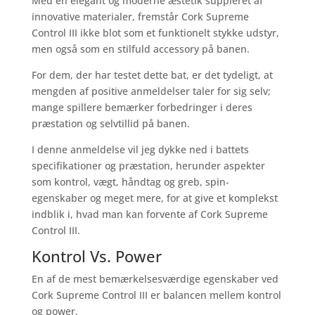
Med en elegant og moderne æstetik suppleret af
innovative materialer, fremstår Cork Supreme
Control III ikke blot som et funktionelt stykke udstyr,
men også som en stilfuld accessory på banen.
For dem, der har testet dette bat, er det tydeligt, at
mengden af positive anmeldelser taler for sig selv;
mange spillere bemærker forbedringer i deres
præstation og selvtillid på banen.
I denne anmeldelse vil jeg dykke ned i battets
specifikationer og præstation, herunder aspekter
som kontrol, vægt, håndtag og greb, spin-
egenskaber og meget mere, for at give et komplekst
indblik i, hvad man kan forvente af Cork Supreme
Control III.
Kontrol Vs. Power
En af de mest bemærkelsesværdige egenskaber ved
Cork Supreme Control III er balancen mellem kontrol
og power.