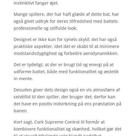
instinktivt fanger øjet.
Mange spillere, der har haft glæde af dette bat, har
også givet udtryk for deres tilfredshed med battets
professionelle og stilfulde look.
Designet er ikke kun for synets skyld; det har også
praktiske aspekter, idet det er skabt til at minimere
modstandsdygtighed og forbedre aerodynamikken.
Det er tydeligt, at der er brugt tid og energi på at
udforme battet, både med funktionalitet og æstetik
in mente.
Desuden giver dets design også en vis atmosfære af
selvtillid til den spiller, der bruger det; derfor kan
det have en positiv indvirkning på ens præstation på
banen.
Kort sagt, Cork Supreme Control III formår at
kombinere funktionalitet og skønhed, hvilket gør det
til et visuelt tiltalende valg blandt padelbat.