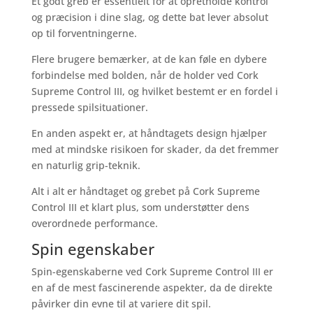
Et godt greb er essentielt for at opretholde kontrol
og præcision i dine slag, og dette bat lever absolut
op til forventningerne.
Flere brugere bemærker, at de kan føle en dybere
forbindelse med bolden, når de holder ved Cork
Supreme Control III, og hvilket bestemt er en fordel i
pressede spilsituationer.
En anden aspekt er, at håndtagets design hjælper
med at mindske risikoen for skader, da det fremmer
en naturlig grip-teknik.
Alt i alt er håndtaget og grebet på Cork Supreme
Control III et klart plus, som understøtter dens
overordnede performance.
Spin egenskaber
Spin-egenskaberne ved Cork Supreme Control III er
en af de mest fascinerende aspekter, da de direkte
påvirker din evne til at variere dit spil.