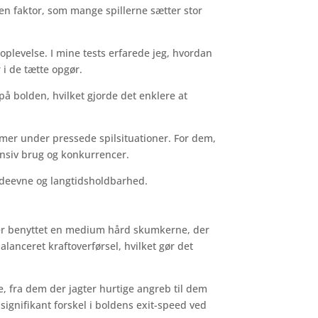
 en faktor, som mange spillerne sætter stor
oplevelse. I mine tests erfarede jeg, hvordan
i de tætte opgør.
å bolden, hvilket gjorde det enklere at
ormer under pressede spilsituationer. For dem,
ensiv brug og konkurrencer.
 ydeevne og langtidsholdbarhed.
der benyttet en medium hård skumkerne, der
alanceret kraftoverførsel, hvilket gør det
 fra dem der jagter hurtige angreb til dem
 signifikant forskel i boldens exit-speed ved