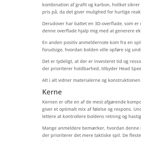
kombination af grafit og karbon, hvilket sikre
pris på, da det giver mulighed for hurtige rea
Derudover har battet en 3D-overflade, som er d
denne overflade hjalp mig med at generere eks
En anden positiv anmeldernote kom fra en spil
forudsige, hvordan bolden ville opføre sig un
Det er tydeligt, at der er investeret tid og re
der prioriterer holdbarhed, tilbyder Head Spee
Alt i alt vidner materialerne og konstruktion
Kerne
Kernen er ofte en af de mest afgørende kompo
giver et optimalt mix af følelse og respons. Und
lettere at kontrollere boldens retning og hasti
Mange anmeldere bemærker, hvordan denne medi
der prioriterer det mere taktiske spil. De fles