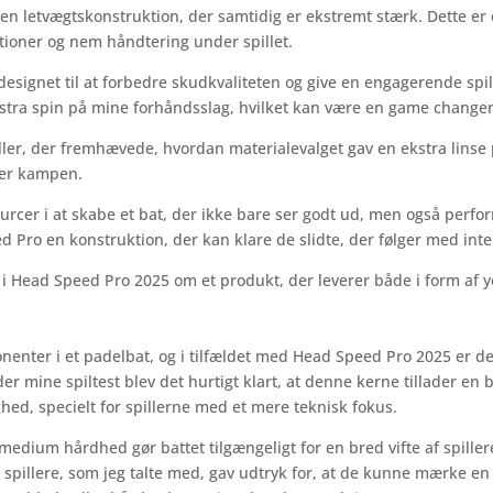
r en letvægtskonstruktion, der samtidig er ekstremt stærk. Dette er
ktioner og nem håndtering under spillet.
esignet til at forbedre skudkvaliteten og give en engagerende spil
tra spin på mine forhåndsslag, hvilket kan være en game changer 
ler, der fremhævede, hvordan materialevalget gav en ekstra linse p
der kampen.
ssourcer i at skabe et bat, der ikke bare ser godt ud, men også perf
d Pro en konstruktion, der kan klare de slidte, der følger med int
en i Head Speed Pro 2025 om et produkt, der leverer både i form af
nenter i et padelbat, og i tilfældet med Head Speed Pro 2025 er 
er mine spiltest blev det hurtigt klart, at denne kerne tillader en b
ghed, specielt for spillerne med et mere teknisk fokus.
um hårdhed gør battet tilgængeligt for en bred vifte af spillere,
te spillere, som jeg talte med, gav udtryk for, at de kunne mærke en