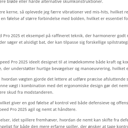
e bløde eller hårde alternative skumkonstruktioner.
 kerne, så oplevede jeg færre vibrationer ved mis-hits, hvilket re
 en følelse af større forbindelse med bolden, hvilket er essentiel f
d Pro 2025 et eksempel på raffineret teknik, der harmonerer godt
der søger et alsidigt bat, der kan tilpasse sig forskellige spilstrateg
peed Pro 2025 ideelt designet til at imødekomme både kraft og ko
, der understøtter hurtige bevægelser og manoeuvrering, hvilket 
 hvordan vægten gjorde det lettere at udføre præcise afsluttende 
denne vægt i kombination med det ergonomiske design gør det nemt
nere skud fra modstanderen.
hvilket giver en god følelse af kontrol ved både defensieve og offe
Speed Pro 2025 agil og nemt at håndtere.
lser, idet spillere fremhæver, hvordan de nemt kan skifte fra defen
ængeligt for både den mere erfarne spiller, der ønsker at tage kon