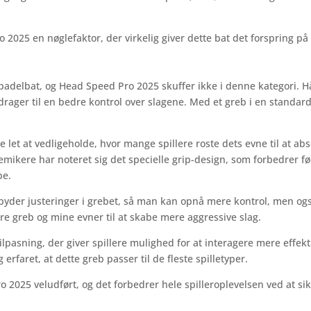
 2025 en nøglefaktor, der virkelig giver dette bat det forspring p
padelbat, og Head Speed Pro 2025 skuffer ikke i denne kategori. Hå
idrager til en bedre kontrol over slagene. Med et greb i en standard 
 let at vedligeholde, hvor mange spillere roste dets evne til at ab
emikere har noteret sig det specielle grip-design, som forbedrer fø
pe.
ilbyder justeringer i grebet, så man kan opnå mere kontrol, men ogs
 greb og mine evner til at skabe mere aggressive slag.
sning, der giver spillere mulighed for at interagere mere effektivt 
 erfaret, at dette greb passer til de fleste spilletyper.
 2025 veludført, og det forbedrer hele spilleroplevelsen ved at sikr