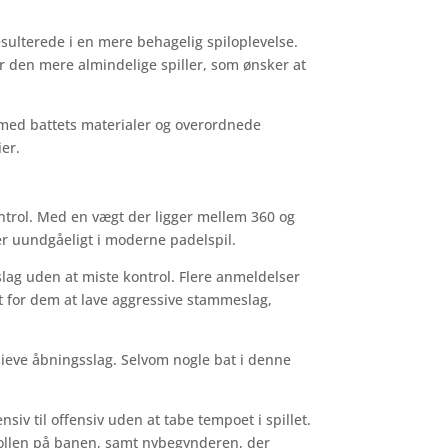
sulterede i en mere behagelig spiloplevelse.
or den mere almindelige spiller, som ønsker at
 med battets materialer og overordnede
ier.
ntrol. Med en vægt der ligger mellem 360 og
er uundgåeligt i moderne padelspil.
slag uden at miste kontrol. Flere anmeldelser
 for dem at lave aggressive stammeslag,
nsieve åbningsslag. Selvom nogle bat i denne
siv til offensiv uden at tabe tempoet i spillet.
trollen på banen, samt nybegynderen, der