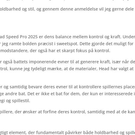
holdbarhed og stil, og gennem denne anmeldelse vil jeg gerne dele
ad Speed Pro 2025 er dens balance mellem kontrol og kraft. Under
r jeg ramte bolden præcist i sweetspot. Dette gjorde det muligt for
 modstandere, der også har et skarpt fokus på kontrol.
 også battets imponerende evner til at generere kraft, især når de
l, kunne jeg tydeligt mærke, at de materialer, Head har valgt at b
 og samtidig bevare deres evner til at kontrollere spillernes place
e andre bat. Det er ikke et bat for dem, der kun er interesserede i 
i og spillestil.
illere, der ønsker at forfine deres kontrol, samtidig med at de kan
igtigt element, der fundamentalt påvirker både holdbarhed og spil