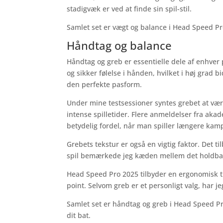
stadigvæk er ved at finde sin spil-stil.
Samlet set er vægt og balance i Head Speed Pro
Håndtag og balance
Håndtag og greb er essentielle dele af enhver 
og sikker følelse i hånden, hvilket i høj grad b
den perfekte pasform.
Under mine testsessioner syntes grebet at være
intense spilletider. Flere anmeldelser fra akad
betydelig fordel, når man spiller længere kam
Grebets tekstur er også en vigtig faktor. Det t
spil bemærkede jeg kæden mellem det holdbare
Head Speed Pro 2025 tilbyder en ergonomisk tilpa
point. Selvom greb er et personligt valg, har jeg
Samlet set er håndtag og greb i Head Speed Pro
dit bat.