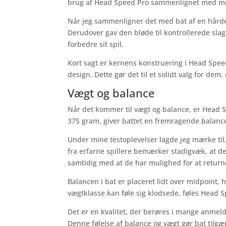
brug af Head Speed Pro sammenlignet med mer
Når jeg sammenligner det med bat af en hårdere
Derudover gav den bløde til kontrollerede slag
forbedre sit spil.
Kort sagt er kernens konstruering i Head Spee
design. Dette gør det til et solidt valg for dem, 
Vægt og balance
Når det kommer til vægt og balance, er Head S
375 gram, giver battet en fremragende balance
Under mine testoplevelser lagde jeg mærke til,
fra erfarne spillere bemærker stadigvæk, at 
samtidig med at de har mulighed for at retur
Balancen i bat er placeret lidt over midpoint, 
vægtklasse kan føle sig klodsede, føles Head 
Det er en kvalitet, der berøres i mange anmelde
Denne følelse af balance og vægt gør bat tilg