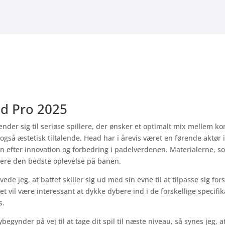
d Pro 2025
der sig til seriøse spillere, der ønsker et optimalt mix mellem ko
 også æstetisk tiltalende. Head har i årevis været en førende aktør
en efter innovation og forbedring i padelverdenen. Materialerne, so
illere den bedste oplevelse på banen.
jeg, at battet skiller sig ud med sin evne til at tilpasse sig forskell
Det vil være interessant at dykke dybere ind i de forskellige specif
s.
ybegynder på vej til at tage dit spil til næste niveau, så synes jeg