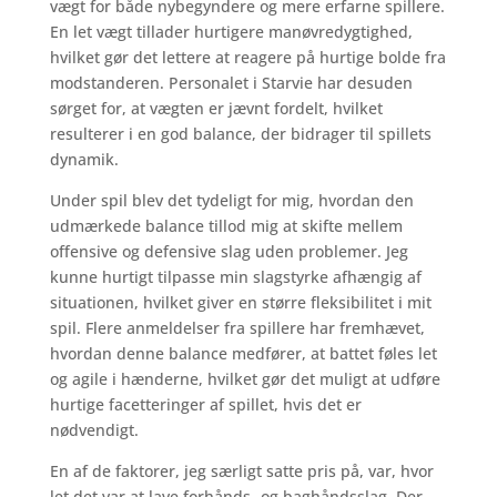
vægt for både nybegyndere og mere erfarne spillere.
En let vægt tillader hurtigere manøvredygtighed,
hvilket gør det lettere at reagere på hurtige bolde fra
modstanderen. Personalet i Starvie har desuden
sørget for, at vægten er jævnt fordelt, hvilket
resulterer i en god balance, der bidrager til spillets
dynamik.
Under spil blev det tydeligt for mig, hvordan den
udmærkede balance tillod mig at skifte mellem
offensive og defensive slag uden problemer. Jeg
kunne hurtigt tilpasse min slagstyrke afhængig af
situationen, hvilket giver en større fleksibilitet i mit
spil. Flere anmeldelser fra spillere har fremhævet,
hvordan denne balance medfører, at battet føles let
og agile i hænderne, hvilket gør det muligt at udføre
hurtige facetteringer af spillet, hvis det er
nødvendigt.
En af de faktorer, jeg særligt satte pris på, var, hvor
let det var at lave forhånds- og baghåndsslag. Der