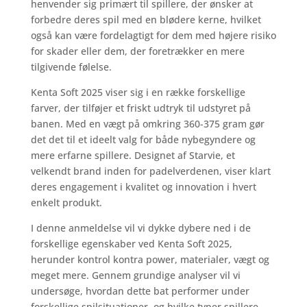
henvender sig primært til spillere, der ønsker at
forbedre deres spil med en blødere kerne, hvilket
også kan være fordelagtigt for dem med højere risiko
for skader eller dem, der foretrækker en mere
tilgivende følelse.
Kenta Soft 2025 viser sig i en række forskellige
farver, der tilføjer et friskt udtryk til udstyret på
banen. Med en vægt på omkring 360-375 gram gør
det det til et ideelt valg for både nybegyndere og
mere erfarne spillere. Designet af Starvie, et
velkendt brand inden for padelverdenen, viser klart
deres engagement i kvalitet og innovation i hvert
enkelt produkt.
I denne anmeldelse vil vi dykke dybere ned i de
forskellige egenskaber ved Kenta Soft 2025,
herunder kontrol kontra power, materialer, vægt og
meget mere. Gennem grundige analyser vil vi
undersøge, hvordan dette bat performer under
forskellige spilsituationer, og hvilke typer spillere