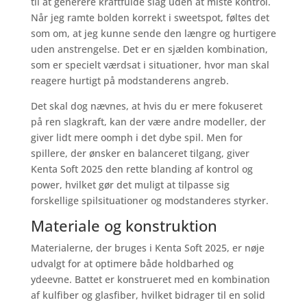
til at generere kraftfulde slag uden at miste kontrol.
Når jeg ramte bolden korrekt i sweetspot, føltes det
som om, at jeg kunne sende den længre og hurtigere
uden anstrengelse. Det er en sjælden kombination,
som er specielt værdsat i situationer, hvor man skal
reagere hurtigt på modstanderens angreb.
Det skal dog nævnes, at hvis du er mere fokuseret
på ren slagkraft, kan der være andre modeller, der
giver lidt mere oomph i det dybe spil. Men for
spillere, der ønsker en balanceret tilgang, giver
Kenta Soft 2025 den rette blanding af kontrol og
power, hvilket gør det muligt at tilpasse sig
forskellige spilsituationer og modstanderes styrker.
Materiale og konstruktion
Materialerne, der bruges i Kenta Soft 2025, er nøje
udvalgt for at optimere både holdbarhed og
ydeevne. Battet er konstrueret med en kombination
af kulfiber og glasfiber, hvilket bidrager til en solid