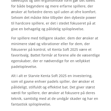
sweetspot og den ergonomiske form gør det ideelt
for både begyndere og mere erfarne spillere, der
ønsker at forbedre deres spil uden at ofre komfort.
Selvom det måske ikke tilbyder den dybeste power
til hardcore spillere, er det i stedet fokuseret på at
give en behagelig og pålidelig spiloplevelse.
For spillere med tidligere skader, dem der ønsker at
minimere stød og vibrationer eller for dem, der
fokuserer på kontrol, vil Kenta Soft 2025 være et
favoritvalg. Battet formår at forene alle de væsentlige
egenskaber, der er nødvendige for en vellykket
padeloplevelse.
Alt i alt er Starvie Kenta Soft 2025 en investering,
som vil gavne enhver padels spiller, der ønsker et
pålideligt, stilfuldt og effektivt bat. Det giver størst
værdi for spillere, der ønsker at fokusere på deres
teknik, samtidig med at de undgår skader og har en
fantastisk spiloplevelse.