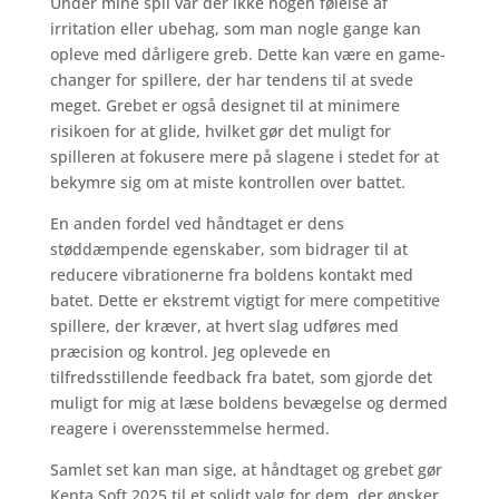
Under mine spil var der ikke nogen følelse af
irritation eller ubehag, som man nogle gange kan
opleve med dårligere greb. Dette kan være en game-
changer for spillere, der har tendens til at svede
meget. Grebet er også designet til at minimere
risikoen for at glide, hvilket gør det muligt for
spilleren at fokusere mere på slagene i stedet for at
bekymre sig om at miste kontrollen over battet.
En anden fordel ved håndtaget er dens
støddæmpende egenskaber, som bidrager til at
reducere vibrationerne fra boldens kontakt med
batet. Dette er ekstremt vigtigt for mere competitive
spillere, der kræver, at hvert slag udføres med
præcision og kontrol. Jeg oplevede en
tilfredsstillende feedback fra batet, som gjorde det
muligt for mig at læse boldens bevægelse og dermed
reagere i overensstemmelse hermed.
Samlet set kan man sige, at håndtaget og grebet gør
Kenta Soft 2025 til et solidt valg for dem, der ønsker