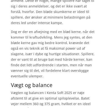
armene. Dette er noget, mange spillere har taget til
sig i deres anmeldelser, og det er ikke svært at
forstå, hvorfor. Den bløde skumkerne er ideel til
spillere, der ønsker at minimere belastningen på
deres led under intense kampe.
Dog er der en afvejning med en blød kerne, når det
kommer til kraftudvikling. Mens jeg syntes, at den
bløde kerne gav mig bedre kontrol, krævede det
også en vis teknik at få maksimal power ud af
slagene, især i dybe og hurtige situationer. Spillere,
der er vant til at bruge bat med hårde kerner, kan
finde det lidt udfordrende i starten, men når man
vænner sig til det, vil fordelene klart overskygge
eventuelle ulemper.
Vægt og balance
Vægten og balancen i Kenta Soft 2025 er nøje
afstemt til at give en optimal spiloplevelse. Batet
vejer mellem 360 og 375 gram, hvilket er en ideel