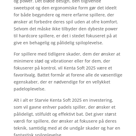
og power. Det bløde design, den tilgivende
sweetspot og den ergonomiske form gør det ideelt
for både begyndere og mere erfarne spillere, der
ønsker at forbedre deres spil uden at ofre komfort.
Selvom det måske ikke tilbyder den dybeste power
til hardcore spillere, er det i stedet fokuseret på at
give en behagelig og pålidelig spiloplevelse.
For spillere med tidligere skader, dem der ønsker at
minimere stød og vibrationer eller for dem, der
fokuserer på kontrol, vil Kenta Soft 2025 være et
favoritvalg. Battet formår at forene alle de væsentlige
egenskaber, der er nødvendige for en vellykket
padeloplevelse.
Alt i alt er Starvie Kenta Soft 2025 en investering,
som vil gavne enhver padels spiller, der ønsker et
pålideligt, stilfuldt og effektivt bat. Det giver størst
værdi for spillere, der ønsker at fokusere på deres
teknik, samtidig med at de undgår skader og har en
fantastisk spiloplevelse.