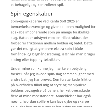
et behageligt og kontrolleret spil.
Spin egenskaber
Spin-egenskaberne ved Kenta Soft 2025 er
bemærkelsesværdige og giver spilleren mulighed for
at skabe imponerende spin på mange forskellige
slag. Battet er udstyret med en rillestruktur, der
forbedrer friktionen mellem bolden og batet. Dette
gør det muligt at generere ekstra spin i både
forhånds- og baghåndsretning, især når man bruger
slicing eller topping-teknikker.
Under mine spil kunne jeg mærke en betydelig
forskel, når jeg lavede spin-slag sammenlignet med
andre bat, jeg har prøvet. Den forstærkede friktion
på overfladen tillod mig at styre og manipulere
boldens bevægelse på banen, hvilket overaskede
flere af mine modstandere. Anmeldelser har også
nævnt, hvordan spillere kan lave dybe og skarpe
spin, der kan være svært at forudsige og returnere.