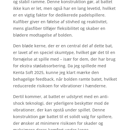
og stabil ramme. Denne konstruktion gør, at battet
ikke kun er let, men også har en lang levetid, hvilket
er en vigtig faktor for dedikerede padelspillere.
Kulfiber giver en følelse af stivhed og reaktivitet,
mens glasfiber tilføjer fleksibilitet og skaber en
blødere modtagelse af bolden.
Den bløde kerne, der er en central del af dette bat,
er lavet af en speciel skumtype, hvilket gør det til en
fornøjelse at spille med – især for dem, der har brug
for ekstra stødabsorbering. Da jeg spillede med
Kenta Soft 2025, kunne jeg klart mærke den
behagelige feedback, når bolden ramte batet, hvilket
reducerede risikoen for vibrationer i hænderne.
Dertil kommer, at battet er udstyret med en anti-
shock teknologi, der yderligere beskytter mod de
vibrationer, der kan opstå under spillet. Denne
konstruktion gør battet til et solidt valg for spillere,
der ønsker at minimere risikoen for skader og
maksimere deres komfort under lange