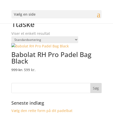
Tilbud
Vælg en side
Forside
/
Varer tagged “1taske”
1taske
Viser et enkelt resultat
Babolat RH Pro Padel Bag
Black
Original
Current
999
kr.
599
kr.
price
price
was:
is:
999 kr..
599 kr..
Seneste indlæg
Vælg den rette form på dit padelbat