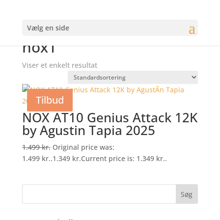
Vælg en side
Forside
/
Varer tagged “nox1”
nox1
Viser et enkelt resultat
Tilbud
NOX AT10 Genius Attack 12K
by Agusti­n Tapia 2025
1.499
kr.
Original price was:
1.499 kr..
1.349
kr.
Current price is: 1.349 kr..