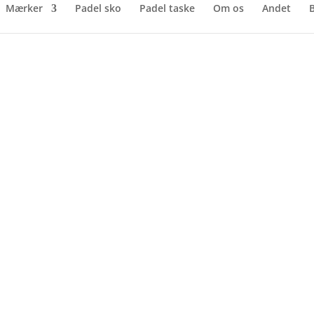
Mærker
Padel sko
Padel taske
Om os
Andet
B