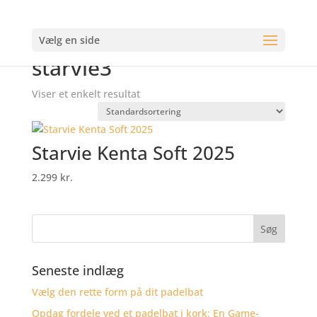
Vælg en side
Forside
/
Varer tagged “starvie3”
starvie3
Viser et enkelt resultat
Starvie Kenta Soft 2025
2.299
kr.
Seneste indlæg
Vælg den rette form på dit padelbat
Opdag fordele ved et padelbat i kork: En Game-