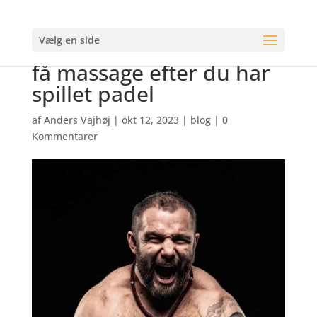
Vælg en side
5 Gode grunde til du skal
få massage efter du har
spillet padel
af
Anders Vajhøj
|
okt 12, 2023
|
blog
|
0
Kommentarer