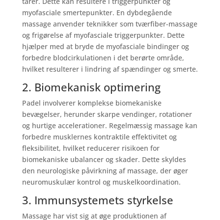
tårer. Dette kan resultere i triggerpunkter og
myofasciale smertepunkter. En dybdegående
massage anvender teknikker som tværfiber-massage
og frigørelse af myofasciale triggerpunkter. Dette
hjælper med at bryde de myofasciale bindinger og
forbedre blodcirkulationen i det berørte område,
hvilket resulterer i lindring af spændinger og smerte.
2. Biomekanisk optimering
Padel involverer komplekse biomekaniske
bevægelser, herunder skarpe vendinger, rotationer
og hurtige accelerationer. Regelmæssig massage kan
forbedre musklernes kontraktile effektivitet og
fleksibilitet, hvilket reducerer risikoen for
biomekaniske ubalancer og skader. Dette skyldes
den neurologiske påvirkning af massage, der øger
neuromuskulær kontrol og muskelkoordination.
3. Immunsystemets styrkelse
Massage har vist sig at øge produktionen af