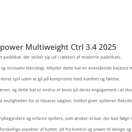
power Multiweight Ctrl 3.4 2025
t padelbat, der skiller sig ud i rækken af moderne padelbats.
g innovativ teknologi, tilbyder dette bat en enestående balance m
ve deres spil uden at gå på kompromis med komfort og følelse.
rdenen, og dette bat er endnu et bevis på deres engagement i at ska
muligheden for at tilpasse vægten, hvilket giver spilleren fleksibilit
e nybegyndere og erfarne spillere, som ønsker et bat, der kan følg
orskellige aspekter af battet, alt fra kontrol og power til design o