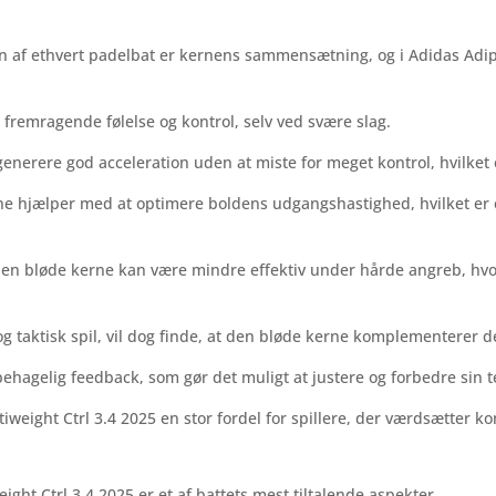
nen af ethvert padelbat er kernens sammensætning, og i Adidas Adi
fremragende følelse og kontrol, selv ved svære slag.
nerere god acceleration uden at miste for meget kontrol, hvilket er
e hjælper med at optimere boldens udgangshastighed, hvilket er en
 den bløde kerne kan være mindre effektiv under hårde angreb, hv
g taktisk spil, vil dog finde, at den bløde kerne komplementerer dere
ehagelig feedback, som gør det muligt at justere og forbedre sin t
ight Ctrl 3.4 2025 en stor fordel for spillere, der værdsætter kont
ht Ctrl 3.4 2025 er et af battets mest tiltalende aspekter.