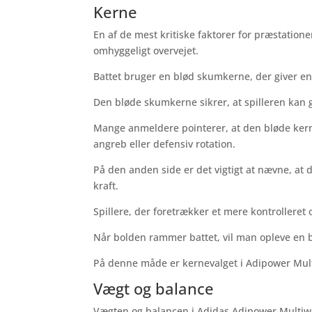
Kerne
En af de mest kritiske faktorer for præstatio
omhyggeligt overvejet.
Battet bruger en blød skumkerne, der giver en 
Den bløde skumkerne sikrer, at spilleren kan ge
Mange anmeldere pointerer, at den bløde kern
angreb eller defensiv rotation.
På den anden side er det vigtigt at nævne, at
kraft.
Spillere, der foretrækker et mere kontrolleret o
Når bolden rammer battet, vil man opleve en b
På denne måde er kernevalget i Adipower Multiwe
Vægt og balance
Vægten og balancen i Adidas Adipower Multiweig