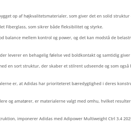
ygget op af højkvalitetsmaterialer, som giver det en solid struktu
et Fiberglass, som sikrer både fleksibilitet og styrke.
d balance mellem kontrol og power, og det kan modstå de belastni
der leverer en behagelig følelse ved boldkontakt og samtidig giver
med en sort struktur, der skaber et stilrent udseende og som ogs
rne er, at Adidas har prioriteteret bæredygtighed i deres konstru
illere og amatører, er materialerne valgt med omhu, hvilket resul
struktion, imponerer Adidas med Adipower Multiweight Ctrl 3.4 20