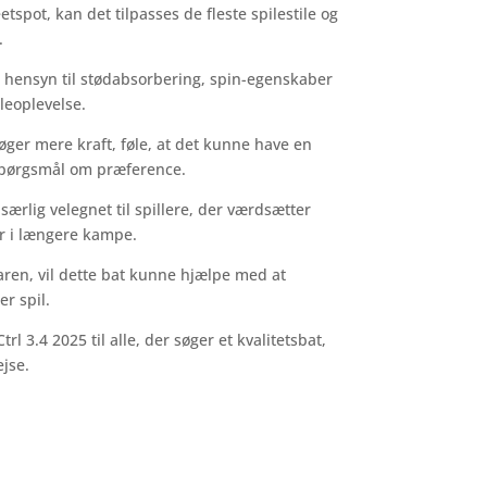
pot, kan det tilpasses de fleste spilestile og
.
 hensyn til stødabsorbering, spin-egenskaber
lleoplevelse.
øger mere kraft, føle, at det kunne have en
spørgsmål om præference.
 særlig velegnet til spillere, der værdsætter
er i længere kampe.
ren, vil dette bat kunne hjælpe med at
er spil.
l 3.4 2025 til alle, der søger et kvalitetsbat,
ejse.