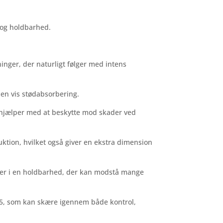
r og holdbarhed.
nger, der naturligt følger med intens
 en vis stødabsorbering.
å hjælper med at beskytte mod skader ved
ktion, hvilket også giver en ekstra dimension
terer i en holdbarhed, der kan modstå mange
25, som kan skære igennem både kontrol,