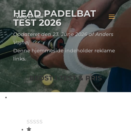
HEAD PADELBAT
Vælg en side
TEST 2026
Opdateret den 23. June 2026 af Anders
Vajhøj
Denne hjemmeside indeholder reklame
links.
BEDST I TEST & PRIS