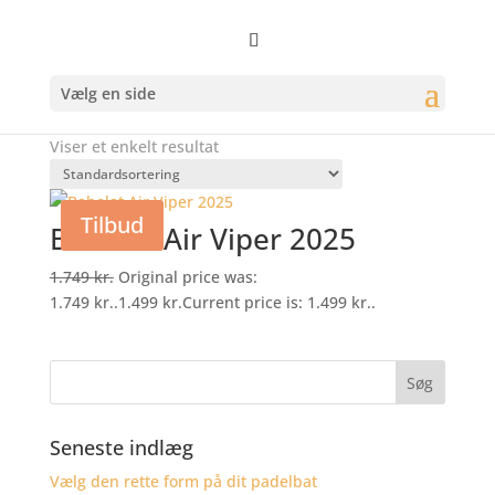
Forside
/
Varer tagged “1”
1
Vælg en side
Viser et enkelt resultat
Tilbud
Babolat Air Viper 2025
1.749
kr.
Original price was:
1.749 kr..
1.499
kr.
Current price is: 1.499 kr..
Seneste indlæg
Vælg den rette form på dit padelbat