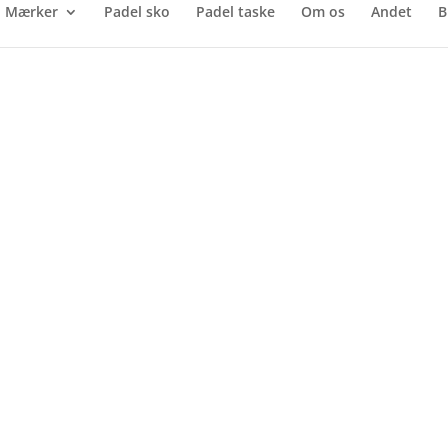
Mærker
Padel sko
Padel taske
Om os
Andet
B