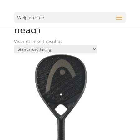
Tilbud
Vælg en side
Forside
/
Varer tagged “head1”
head1
Viser et enkelt resultat