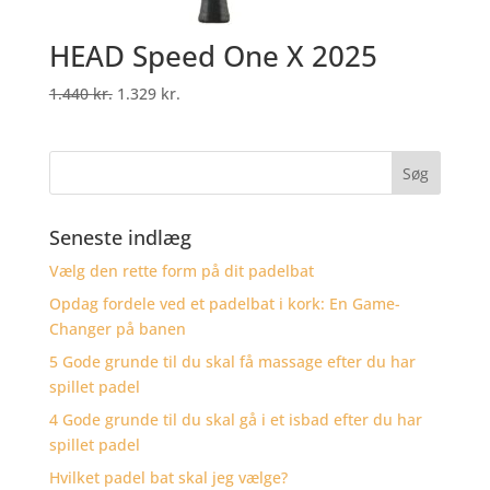
HEAD Speed One X 2025
Original
Current
1.440
kr.
1.329
kr.
price
price
was:
is:
1.440 kr..
1.329 kr..
Seneste indlæg
Vælg den rette form på dit padelbat
Opdag fordele ved et padelbat i kork: En Game-
Changer på banen
5 Gode grunde til du skal få massage efter du har
spillet padel
4 Gode grunde til du skal gå i et isbad efter du har
spillet padel
Hvilket padel bat skal jeg vælge?