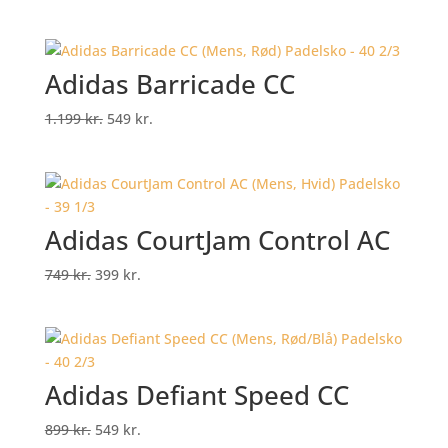
price
price
was:
is:
895 kr..
575 kr..
Adidas Barricade CC
Original
Current
1.199
kr.
549
kr.
price
price
was:
is:
1.199 kr..
549 kr..
Adidas CourtJam Control AC
Original
Current
749
kr.
399
kr.
price
price
was:
is:
749 kr..
399 kr..
Adidas Defiant Speed CC
Original
Current
899
kr.
549
kr.