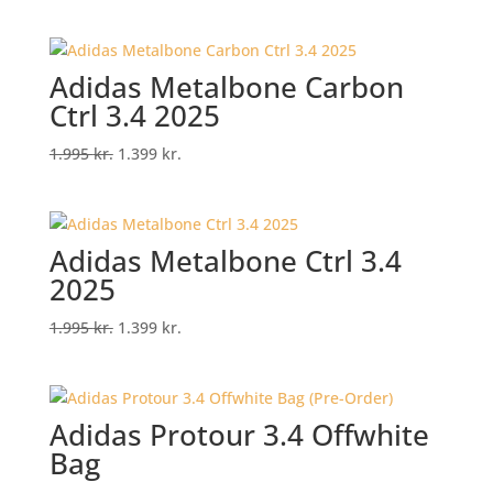
price
price
was:
is:
899 kr..
549 kr..
Adidas Metalbone Carbon
Ctrl 3.4 2025
Original
Current
1.995
kr.
1.399
kr.
price
price
was:
is:
1.995 kr..
1.399 kr..
Adidas Metalbone Ctrl 3.4
2025
Original
Current
1.995
kr.
1.399
kr.
price
price
was:
is:
1.995 kr..
1.399 kr..
Adidas Protour 3.4 Offwhite
Bag