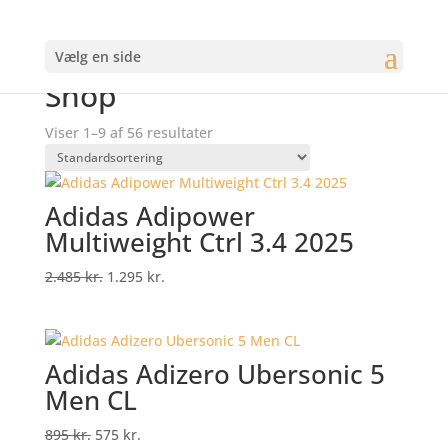
Tilbud
Tilbud
Tilbud
Tilbud
Tilbud
Tilbud
Tilbud
Tilbud
Vælg en side
Forside
/
Shop
Shop
Viser 1–9 af 56 resultater
Adidas Adipower
Multiweight Ctrl 3.4 2025
Original
Current
2.485
kr.
1.295
kr.
price
price
was:
is:
2.485 kr..
1.295 kr..
Adidas Adizero Ubersonic 5
Men CL
Original
Current
895
kr.
575
kr.