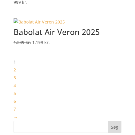
999
kr.
Babolat Air Veron 2025
Original
Current
1.249
kr.
1.199
kr.
price
price
was:
is:
1
1.249 kr..
1.199 kr..
2
3
4
5
6
7
→