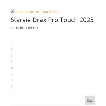
Starvie Drax Pro Touch 2025
Original
Current
2.919
kr.
1.899
kr.
price
price
was:
is:
←
2.919 kr..
1.899 kr..
1
2
3
4
5
6
7
→