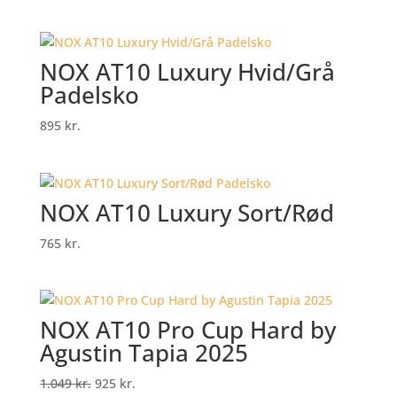
NOX AT10 Luxury Hvid/Grå
Padelsko
895
kr.
NOX AT10 Luxury Sort/Rød
765
kr.
NOX AT10 Pro Cup Hard by
Agustin Tapia 2025
Original
Current
1.049
kr.
925
kr.