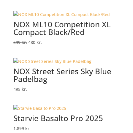
price
price
was:
is:
1.049 kr..
925 kr..
NOX ML10 Competition XL
Compact Black/Red
Original
Current
599
kr.
480
kr.
price
price
was:
is:
599 kr..
480 kr..
NOX Street Series Sky Blue
Padelbag
495
kr.
Starvie Basalto Pro 2025
1.899
kr.