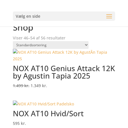
Tilbud
Tilbud
Tilbud
Tilbud
Vælg en side
Forside
/
Shop
/
Side 6
Shop
Viser 46–54 af 56 resultater
NOX AT10 Genius Attack 12K
by Agusti­n Tapia 2025
Original
Current
1.499
kr.
1.349
kr.
price
price
was:
is:
1.499 kr..
1.349 kr..
NOX AT10 Hvid/Sort
595
kr.